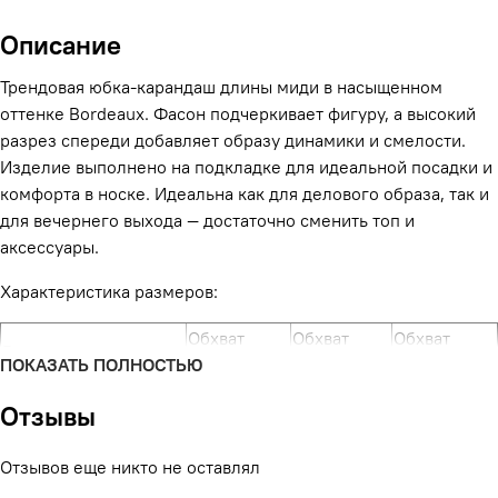
Описание
Трендовая юбка-карандаш длины миди в насыщенном
оттенке Bordeaux. Фасон подчеркивает фигуру, а высокий
разрез спереди добавляет образу динамики и смелости.
Изделие выполнено на подкладке для идеальной посадки и
комфорта в носке. Идеальна как для делового образа, так и
для вечернего выхода — достаточно сменить топ и
аксессуары.
Характеристика размеров:
Обхват
Обхват
Обхват
Размер
ПОКАЗАТЬ ПОЛНОСТЬЮ
груди
талии
бедер
XS(40), рост 164-170
80 см
62 см
90 см
Отзывы
см
S(42), рост 164-170 см
84 см
66 см
94 см
Отзывов еще никто не оставлял
M(44), рост 164-170
88 см
70 см
98 см