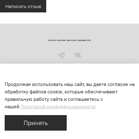
см
Написать отзыв
L(46), рост 164-170 см
92 см
74 см
102 см
XL(48), рост 164-170
96 см
78 см
106 см
см
ОНЛАЙН-МАГАЗИН ЖЕНСКОЙ ОДЕЖДЫ PPM
+79095898318
Продолжая использовать наш сайт, вы даете согласие на
обработку файлов cookie, которые обеспечивают
правильную работу сайта и соглашаетесь с
нашей
Политикой конфиденциальности
Интернет-магазин создан на inSales
Принять
Главная
Поиск
Корзина
Избранное
Профиль