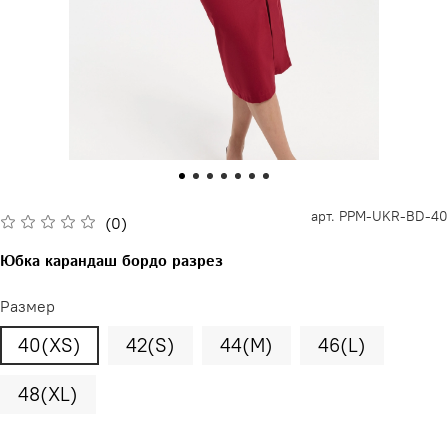
арт.
PPM-UKR-BD-40
(0)
Юбка карандаш бордо разрез
Размер
40(XS)
42(S)
44(М)
46(L)
48(XL)